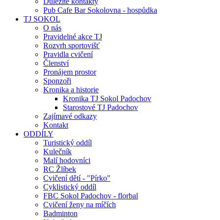
Důležité kontakty
Pub Cafe Bar Sokolovna - hospůdka
TJ SOKOL
O nás
Pravidelné akce TJ
Rozvrh sportovišť
Pravidla cvičení
Členství
Pronájem prostor
Sponzoři
Kronika a historie
Kronika TJ Sokol Padochov
Starostové TJ Padochov
Zajímavé odkazy
Kontakt
ODDÍLY
Turistický oddíl
Kulečník
Malí hodovníci
RC Žlíbek
Cvičení dětí - "Pírko"
Cyklistický oddíl
FBC Sokol Padochov - florbal
Cvičení ženy na míčích
Badminton