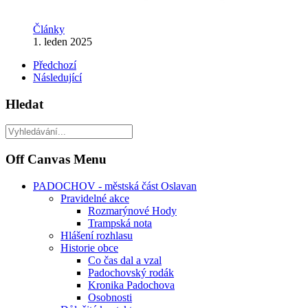
Články
1. leden 2025
Předchozí
Následující
Hledat
Off Canvas Menu
PADOCHOV - městská část Oslavan
Pravidelné akce
Rozmarýnové Hody
Trampská nota
Hlášení rozhlasu
Historie obce
Co čas dal a vzal
Padochovský rodák
Kronika Padochova
Osobnosti