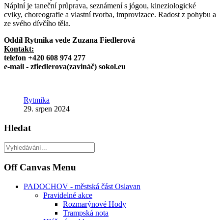
Náplní je taneční průprava, seznámení s jógou, kineziologické
cviky, choreografie a vlastní tvorba, improvizace. Radost z pohybu a
ze svého dívčího těla.
Oddíl Rytmika vede Zuzana Fiedlerová
Kontakt:
telefon +420 608 974 277
e-mail - zfiedlerova(zavináč) sokol.eu
Rytmika
29. srpen 2024
Hledat
Off Canvas Menu
PADOCHOV - městská část Oslavan
Pravidelné akce
Rozmarýnové Hody
Trampská nota