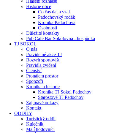
Hlášení rozhlasu
Historie obce
Co čas dal a vzal
Padochovský rodák
Kronika Padochova
Osobnosti
Důležité kontakty
Pub Cafe Bar Sokolovna - hospůdka
TJ SOKOL
O nás
Pravidelné akce TJ
Rozvrh sportovišť
Pravidla cvičení
Členství
Pronájem prostor
Sponzoři
Kronika a historie
Kronika TJ Sokol Padochov
Starostové TJ Padochov
Zajímavé odkazy
Kontakt
ODDÍLY
Turistický oddíl
Kulečník
Malí hodovníci